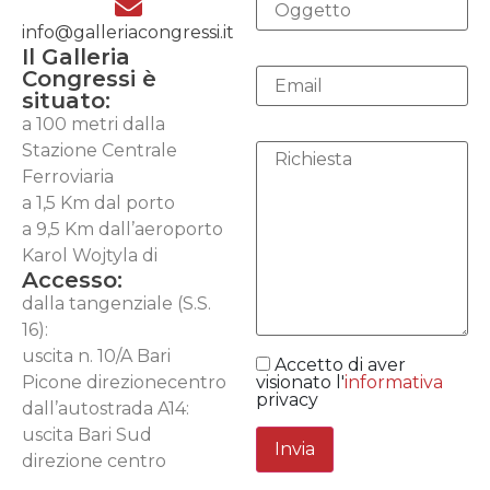
info@galleriacongressi.it
Il Galleria
Congressi è
situato:
a 100 metri dalla
Stazione Centrale
Ferroviaria
a 1,5 Km dal porto
a 9,5 Km dall’aeroporto
Karol Wojtyla di
Accesso:
dalla tangenziale (S.S.
16):
uscita n. 10/A Bari
Accetto di aver
Picone direzionecentro
visionato l'
informativa
privacy
dall’autostrada A14:
uscita Bari Sud
direzione centro