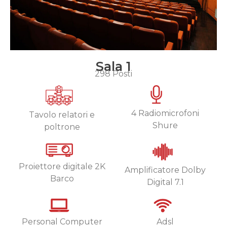
Sala 1
298 Posti
4 Radiomicrofoni
Tavolo relatori e
Shure
poltrone
Proiettore digitale 2K
Amplificatore Dolby
Barco
Digital 7.1
Personal Computer
Adsl